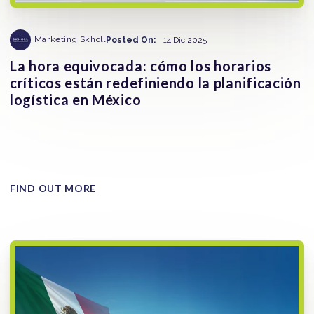
Marketing Skholl
Posted On:
14 Dic 2025
La hora equivocada: cómo los horarios
críticos están redefiniendo la planificación
logística en México
La gestión del tiempo en ruta se ha convertido en una
variable central para reducir la exposición al robo de
mercancía...
FIND OUT MORE