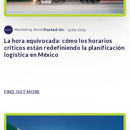
Marketing Skholl
Posted On:
14 Dic 2025
La hora equivocada: cómo los horarios
críticos están redefiniendo la planificación
logística en México
La gestión del tiempo en ruta se ha convertido en una
variable central para reducir la exposición al robo de
mercancía...
FIND OUT MORE